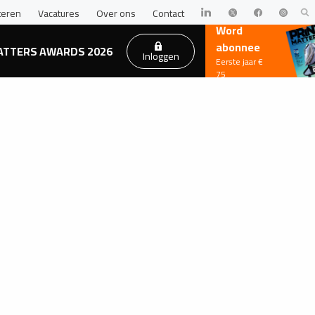
teren
Vacatures
Over ons
Contact
Word
abonnee
ATTERS AWARDS 2026
Inloggen
Eerste jaar €
75