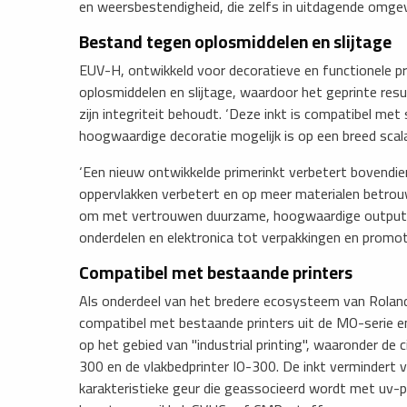
en weersbestendigheid, die zelfs in uitdagende omgev
Bestand tegen oplosmiddelen en slijtage
EUV-H, ontwikkeld voor decoratieve en functionele p
oplosmiddelen en slijtage, waardoor het geprinte resu
zijn integriteit behoudt. ‘Deze inkt is compatibel met
hoogwaardige decoratie mogelijk is op een breed scala
‘Een nieuw ontwikkelde primerinkt verbetert bovendie
oppervlakken verbetert en op meer materialen betrouw
om met vertrouwen duurzame, hoogwaardige output t
onderdelen en elektronica tot verpakkingen en promot
Compatibel met bestaande printers
Als onderdeel van het bredere ecosysteem van Rola
compatibel met bestaande printers uit de MO-serie e
op het gebied van "industrial printing", waaronder de ci
300 en de vlakbedprinter IO-300. De inkt vermindert
karakteristieke geur die geassocieerd wordt met uv-p