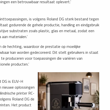
ingen een betrouwbaar resultaat oplevert.’
rinttoepassingen, is volgens Roland DG sterk bestand tegen
ltaat gedurende de gehele productie, handling en eindgebruik
 stijve substraten zoals plastic, glas en metaal, zodat een
 aan materialen.’
n de hechting, waardoor de prestatie op moeilijke
baar kan worden gedecoreerd. Dit stelt gebruikers in staat
e produceren voor toepassingen die variëren van
ionele producten.’
nd DG is EUV-H
n nieuwe oplossingen
lindrische printer RC-
 volgens Roland DG de
rinten. Het product