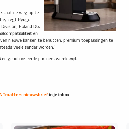
n staat de weg op te
ie,’ zegt Ryugo
 Division, Roland DG.
lcompatibiliteit en
jven nieuwe kansen te benutten, premium toepassingen te
steeds veeleisender worden.’
G en geautoriseerde partners wereldwijd.
INTmatters nieuwsbrief
in je inbox