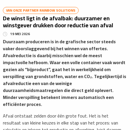
VAN ONZE PARTNER RAINBOW SOLUTIONS
​De winst ligt in de afvalbak: duurzamer en
winstgever drukken door reductie van afval
19 MEI 2026
Duurzaam produceren is in de grafische sector steeds
vaker doorslaggevend bij het winnen van offertes.
Afvalreductie is daarbij misschien wel de meest
impactvolle hefboom. Waar een volle container vaak wordt
gezien als “bijproduct”, gaat het in werkelijkheid om
verspilling van grondstoffen, water en CO₂. Tegelijkertijd is
afvalreductie een van de weinige
duurzaamheidsmaatregelen die direct geld oplevert.
Minder verspilling betekent immers automatisch een
efficiënter proces.
Afval ontstaat zelden door één grote fout. Het is het
resultaat van kleine keuzes in elke stap van het proces: van
calculatie en inkoop tot productie en afwerking. Juist daarom