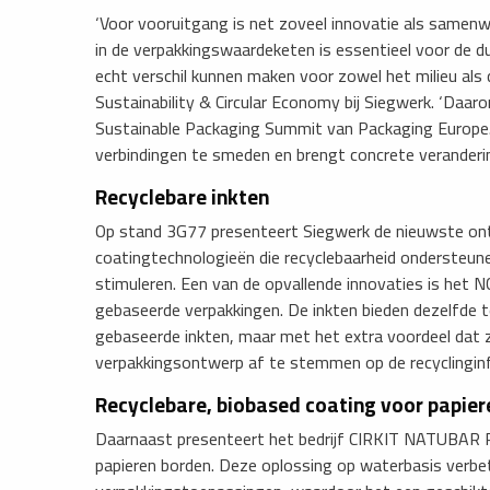
‘Voor vooruitgang is net zoveel innovatie als samenw
in de verpakkingswaardeketen is essentieel voor de 
echt verschil kunnen maken voor zowel het milieu als
Sustainability & Circular Economy bij Siegwerk. ‘Daa
Sustainable Packaging Summit van Packaging Europe. H
verbindingen te smeden en brengt concrete verander
Recyclebare inkten
Op stand 3G77 presenteert Siegwerk de nieuwste ontw
coatingtechnologieën die recyclebaarheid ondersteun
stimuleren. Een van de opvallende innovaties is het N
gebaseerde verpakkingen. De inkten bieden dezelfde 
gebaseerde inkten, maar met het extra voordeel dat ze
verpakkingsontwerp af te stemmen op de recyclinginf
​Recyclebare, biobased coating voor papie
Daarnaast presenteert het bedrijf CIRKIT NATUBAR P
papieren borden. Deze oplossing op waterbasis verbe