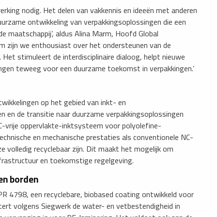
erking nodig. Het delen van vakkennis en ideeën met anderen
duurzame ontwikkeling van verpakkingsoplossingen die een
 de maatschappij’, aldus Alina Marm, Hoofd Global
rom zijn we enthousiast over het ondersteunen van de
et stimuleert de interdisciplinaire dialoog, helpt nieuwe
ingen teweeg voor een duurzame toekomst in verpakkingen.’
ikkelingen op het gebied van inkt- en
en en de transitie naar duurzame verpakkingsoplossingen
C-vrije oppervlakte-inktsysteem voor polyolefine-
technische en mechanische prestaties als conventionele NC-
 volledig recyclebaar zijn. Dit maakt het mogelijk om
rastructuur en toekomstige regelgeving.
ren borden
R 4798, een recyclebare, biobased coating ontwikkeld voor
tert volgens Siegwerk de water- en vetbestendigheid in