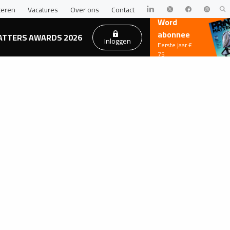
teren
Vacatures
Over ons
Contact
Word
abonnee
ATTERS AWARDS 2026
Inloggen
Eerste jaar €
75