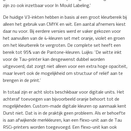
zijn zo ook inzetbaar voor In Mould Labeling.’
De huidige V3-inkten hebben in basis al een groot kleurbereik bij
alleen het gebruik van CMYK en wit. Een aantal afnemers kiest
daar nu voor. Bij eerdere versies werd er vaker gekozen voor
het aanvullen van de 4-kleuren­ set met oranje, violet en groen
om het kleurbereik te vergroten. De complete set heeft een
bereik tot 95% van de Pantone-kleuren. Luijks: ‘De witte inkt
voor de Tau-printer kan desgewenst dubbel worden
uitgevoerd; dat zorgt niet alleen voor een extra hoge opaciteit,
maar levert ook de mogelijkheid om structuur of reliëf aan te
brengen in de print.’
In totaal zijn er acht slots beschikbaar voor digitale units. Het
achteraf toevoegen van bijvoorbeeld oranje behoort tot de
mogelijkheden. Custom-made digitale kleuren op aanmaak kent
Durst niet. Dat is in de praktijk geen probleem. Als er behoefte
is aan afwijkende merkkleuren, kan een flexo-unit aan de Tau
RSCi-printers worden toegevoegd. Een flexo-unit kan ook