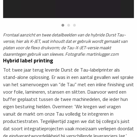
​Frontaal aanzicht en twee detailbeelden van de hybride Durst Tau-
versie, hier als K-JET, wat inhoudt dat er gebruik wordt gemaakt van
platen voor de flexo drukvorm; de Tau-X-JET-versie maakt
daarentegen gebruik van sleeves. Fotografie: martinlugger.com
​Hybrid label printing
Tot twee jaar terug leverde Durst de Tau-labelprinter als
stand-alone oplossing. Er was in een aantal gevallen wel sprake
van het samenvoegen van “de Tau” met een inline finishing unit
voor folie, lamineren, stansen en slitten. Daarvoor werd een
buffer geplaatst tussen de twee machinedelen, die ieder hun
eigen besturing hielden. Overmeer: ‘We kregen wel vragen
vanuit de markt om onze Tau volledig te integreren in
productiestraten. Tegelijkertijd zagen we dat bij collega’s juist
dat soort integratieprojecten vaak moeizaam verliepen doordat
de eindverantwoordelijkheid bij verschillende leveranciers lag.’