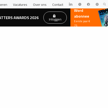
teren
Vacatures
Over ons
Contact
Word
abonnee
ATTERS AWARDS 2026
Inloggen
Eerste jaar €
75