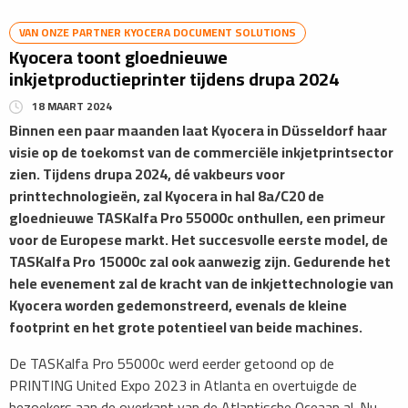
VAN ONZE PARTNER KYOCERA DOCUMENT SOLUTIONS
Kyocera toont gloednieuwe
inkjetproductieprinter tijdens drupa 2024
18 MAART 2024
Binnen een paar maanden laat Kyocera in Düsseldorf haar
visie op de toekomst van de commerciële inkjetprintsector
zien. Tijdens drupa 2024, dé vakbeurs voor
printtechnologieën, zal Kyocera in hal 8a/C20 de
gloednieuwe TASKalfa Pro 55000c onthullen, een primeur
voor de Europese markt. Het succesvolle eerste model, de
TASKalfa Pro 15000c zal ook aanwezig zijn. Gedurende het
hele evenement zal de kracht van de inkjettechnologie van
Kyocera worden gedemonstreerd, evenals de kleine
footprint en het grote potentieel van beide machines.
De TASKalfa Pro 55000c werd eerder getoond op de
PRINTING United Expo 2023 in Atlanta en overtuigde de
bezoekers aan de overkant van de Atlantische Oceaan al. Nu