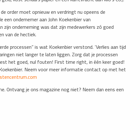
; de order moet opnieuw en verdringt nu opeens de
de een ondernemer aan John Koekenbier van
an zijn onderneming was dat zijn medewerkers zó goed
en van de hectiek.
rde processen” is wat Koekenbier verstond. ‘Verlies aan tijd
ringen niet langer te laten liggen. Zorg dat je processen
st het goed, nul fouten! First time right, in één keer goed!
ldus Koekenbier. Neem voor meer informatie contact op met het
nstencentrum.com
ine. Ontvang je ons magazine nog niet? Neem dan eens een