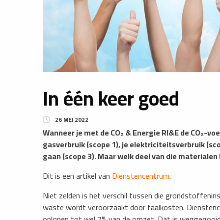
In één keer goed
26 MEI 2022
Wanneer je met de CO₂ & Energie RI&E de CO₂-voetaf
gasverbruik (scope 1), je elektriciteitsverbruik (s
gaan (scope 3). Maar welk deel van die materialen 
Dit is een artikel van
Dienstencentrum
.
Niet zelden is het verschil tussen die grondstoffeni
waste wordt veroorzaakt door faalkosten. Dienstencen
oplopen tot wel 7% van de omzet. Dat is weggegooid g