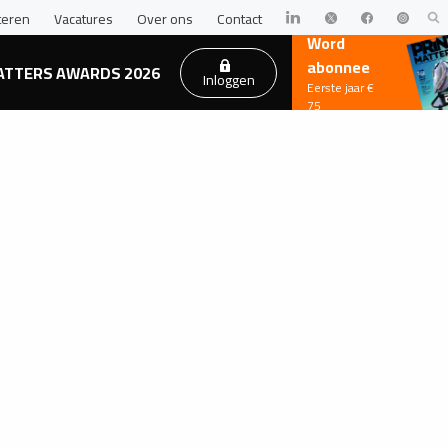
teren
Vacatures
Over ons
Contact
Word
abonnee
ATTERS AWARDS 2026
Inloggen
Eerste jaar €
75