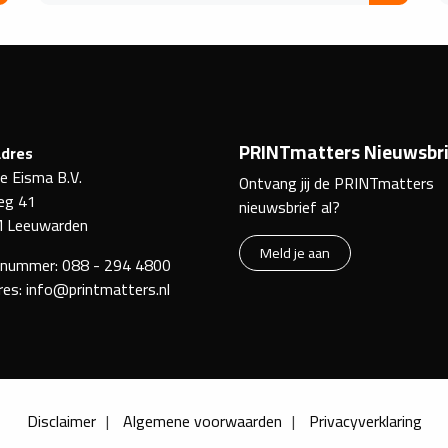
PRINTmatters Nieuwsbri
dres
ke Eisma B.V.
Ontvang jij de PRINTmatters
eg 41
nieuwsbrief al?
 Leeuwarden
Meld je aan
nnummer:
088 - 294 4800
res:
info@printmatters.nl
Disclaimer
Algemene voorwaarden
Privacyverklaring