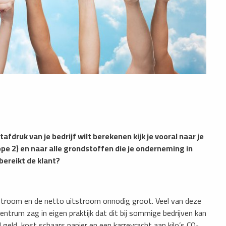
druk van je bedrijf wilt berekenen kijk je vooral naar je
cope 2) en naar alle grondstoffen die je onderneming in
bereikt de klant?
nstroom en de netto uitstroom onnodig groot. Veel van deze
trum zag in eigen praktijk dat dit bij sommige bedrijven kan
eld, kost schaars papier en een karrevracht aan kilo’s CO₂.