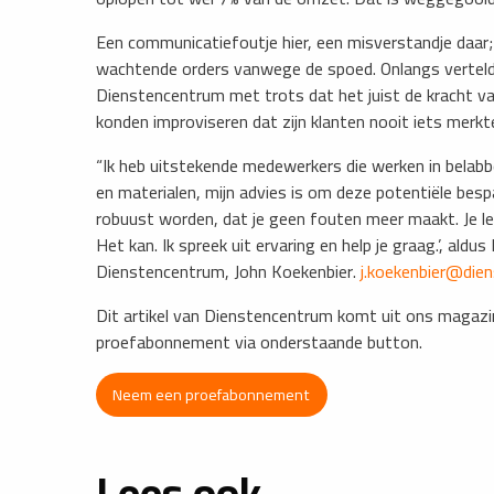
Een communicatiefoutje hier, een misverstandje daar
wachtende orders vanwege de spoed. Onlangs vertel
Dienstencentrum met trots dat het juist de kracht v
konden improviseren dat zijn klanten nooit iets merkt
“Ik heb uitstekende medewerkers die werken in belabbe
en materialen, mijn advies is om deze potentiële bespa
robuust worden, dat je geen fouten meer maakt. Je lee
Het kan. Ik spreek uit ervaring en help je graag.’, a
Dienstencentrum, John Koekenbier.
j.koekenbier@die
Dit artikel van Dienstencentrum komt uit ons magaz
proefabonnement via onderstaande button.
Neem een proefabonnement
Lees ook